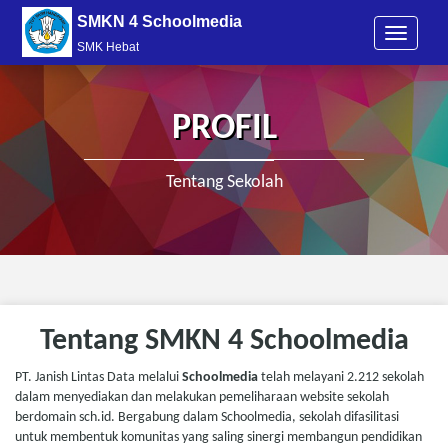
SMKN 4 Schoolmedia
T
SMK Hebat
o
g
g
l
PROFIL
e
n
a
Tentang Sekolah
v
i
g
a
t
i
o
Tentang SMKN 4 Schoolmedia
n
PT. Janish Lintas Data melalui
Schoolmedia
telah melayani 2.212 sekolah
dalam menyediakan dan melakukan pemeliharaan website sekolah
berdomain sch.id. Bergabung dalam Schoolmedia, sekolah difasilitasi
untuk membentuk komunitas yang saling sinergi membangun pendidikan